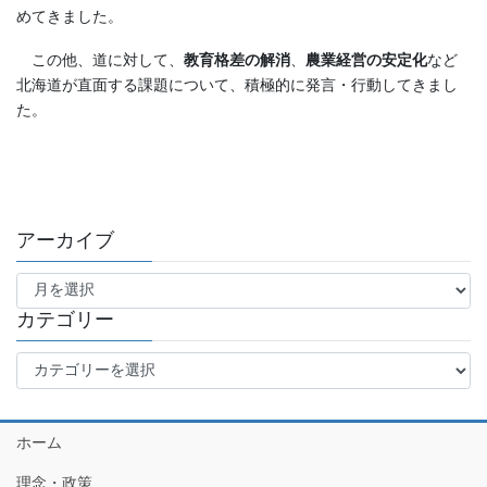
めてきました。
この他、道に対して、
教育格差の解消
、
農業経営の安定化
など
北海道が直面する課題について、積極的に発言・行動してきまし
た。
アーカイブ
ア
ー
カ
カテゴリー
イ
カ
ブ
テ
ゴ
リ
ホーム
ー
理念・政策