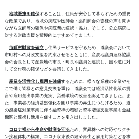
地域医療を確保
することは、住民が安心して暮らすための重要
な政策であり、地域の病院や医師会・薬剤師会の皆様の声も聞き
ながら医師等の確保や病院間の連携・協力、そして、公立病院に
対する財政支援を積極的にすすめてきました。
市町村財政を確立
し住民サービスを守るため、道議会において
市町村への財政支援を約束させるとともに、産炭地議員連絡協議
会の会長として産炭地の市長・町長や議員と連携し、国や道に対
して交付税の確保などを要請してきました。
産業を活性化し雇用を確保
するために、様々な業種の企業やそ
こで働く皆様との意見交換を重ね、道議会では経済活性化策の提
言や雇用創出事業の充実、労働環境の改善を訴えてきました。ま
た、事業者の経済基盤強化を図り事業の再生につなげるため、道
の感染症対策事業に伴う融資枠の増額と資本増強支援事業も金融
機関と連携し活用を促すことを引き出しました。
コロナ禍から生命や財産を守る
ため、変異株への対応やワクチ
ン接種体制の構築、コロナ収束後の経済再生と雇用対策などを求