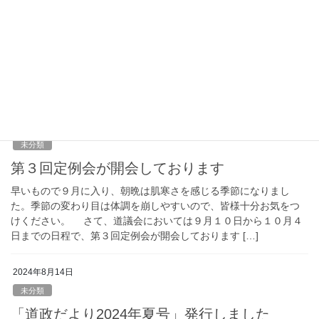
第１回定例会開会しています
久方ぶりの更新となってしまい申し訳ございません。 年度替
りが近づき、何かと慌しい時期になってきましたが、まだまだ冷
え込みの厳しい日が続いています。外出の際や屋根の雪降ろしな
どでの事故に、皆さんも十分に気を付けてくださ […]
2024年9月11日
未分類
第３回定例会が開会しております
早いもので９月に入り、朝晩は肌寒さを感じる季節になりまし
た。季節の変わり目は体調を崩しやすいので、皆様十分お気をつ
けください。 さて、道議会においては９月１０日から１０月４
日までの日程で、第３回定例会が開会しております […]
2024年8月14日
未分類
「道政だより2024年夏号」発行しました