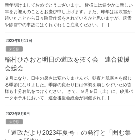
新年明けましておめでとうございます。 皆様には健やかに新しい
年をお迎えのこととお慶び申し上げます。また、昨年は猛吹雪が
続いたことから日々除雪作業をされているかと思いますが、落雪
や除雪中の事故にはくれぐれもご注意ください。 […]
2023年9月11日
未分類
稲村ひさおと明日の道政を拓く会 連合後援
会総会
９月になり、日中の暑さは変わりませんが、朝夜と肌寒さを感じ
る季節になりました。季節の変わり目は体調を崩しやすいため皆
様も十分お気をつけください。 さて、９月９日（土）に、砂川パ
ークホテルにおいて、連合後援会総会が開催され […]
2023年8月9日
未分類
「道政だより2023年夏号」の発行と「囲む集