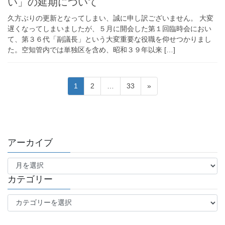
い」の延期について
久方ぶりの更新となってしまい、誠に申し訳ございません。 大変
遅くなってしまいましたが、５月に開会した第１回臨時会におい
て、第３６代「副議長」という大変重要な役職を仰せつかりまし
た。空知管内では単独区を含め、昭和３９年以来 […]
投
固
固
固
1
2
…
33
»
稿
定
定
定
ペ
ペ
ペ
の
ー
ー
ー
ペ
ジ
ジ
ジ
ー
アーカイブ
ジ
ア
ー
送
カ
カテゴリー
り
イ
カ
ブ
テ
ゴ