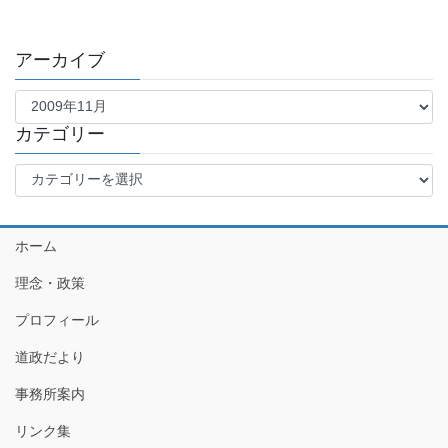
アーカイブ
ア
ー
カ
カテゴリー
イ
カ
ブ
テ
ゴ
リ
ホーム
ー
理念・政策
プロフィール
道政だより
事務所案内
リンク集