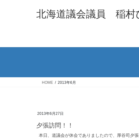
コ
ナ
ン
ビ
北海道議会議員 稲村
テ
ゲ
ン
ー
ツ
シ
へ
ョ
ス
ン
キ
に
ッ
移
プ
動
HOME
2013年6月
2013年6月27日
夕張訪問！！
本日、道議会が休会でありましたので、厚谷司夕張