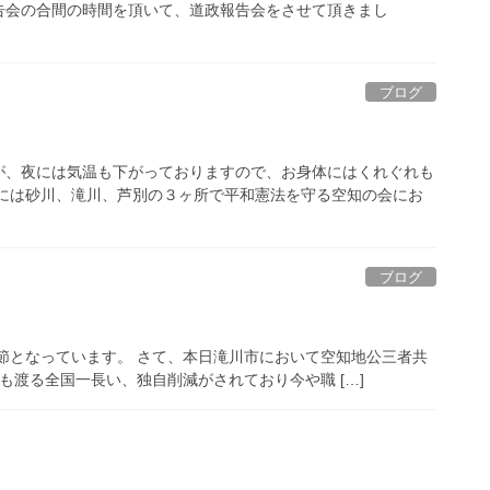
告会の合間の時間を頂いて、道政報告会をさせて頂きまし
ブログ
が、夜には気温も下がっておりますので、お身体にはくれぐれも
日には砂川、滝川、芦別の３ヶ所で平和憲法を守る空知の会にお
ブログ
節となっています。 さて、本日滝川市において空知地公三者共
も渡る全国一長い、独自削減がされており今や職 […]