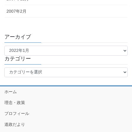
2007年2月
アーカイブ
ア
ー
カ
カテゴリー
イ
カ
ブ
テ
ゴ
リ
ホーム
ー
理念・政策
プロフィール
道政だより