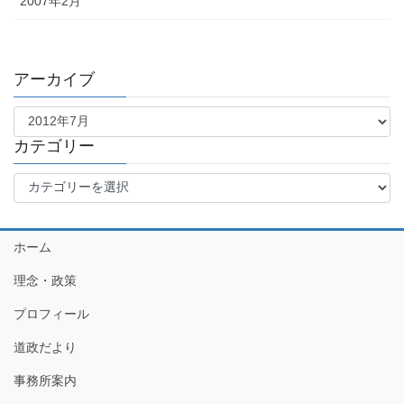
2007年2月
アーカイブ
ア
ー
カ
カテゴリー
イ
カ
ブ
テ
ゴ
リ
ホーム
ー
理念・政策
プロフィール
道政だより
事務所案内