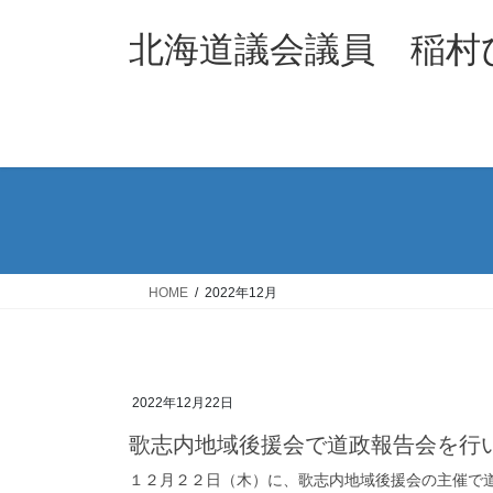
コ
ナ
ン
ビ
北海道議会議員 稲村
テ
ゲ
ン
ー
ツ
シ
へ
ョ
ス
ン
キ
に
ッ
移
プ
動
HOME
2022年12月
2022年12月22日
歌志内地域後援会で道政報告会を行
１２月２２日（木）に、歌志内地域後援会の主催で