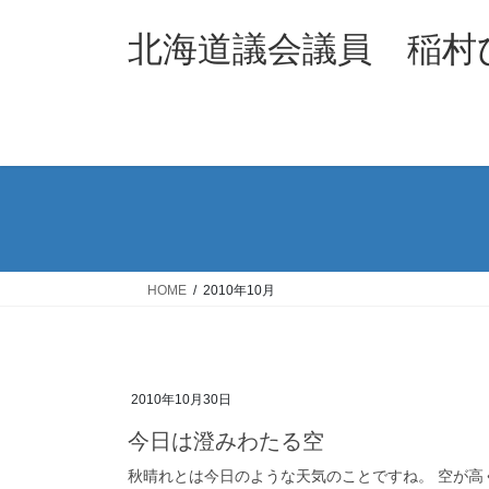
コ
ナ
ン
ビ
北海道議会議員 稲村
テ
ゲ
ン
ー
ツ
シ
へ
ョ
ス
ン
キ
に
ッ
移
プ
動
HOME
2010年10月
2010年10月30日
今日は澄みわたる空
秋晴れとは今日のような天気のことですね。 空が