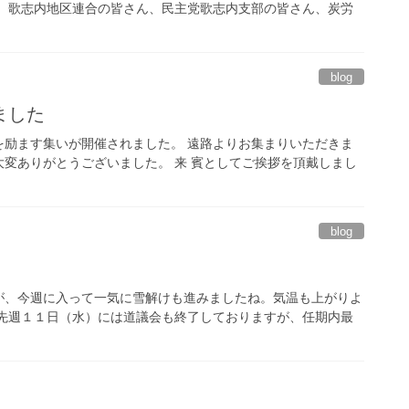
。 歌志内地区連合の皆さん、民主党歌志内支部の皆さん、炭労
blog
ました
を励ます集いが開催されました。 遠路よりお集まりいただきま
変ありがとうございました。 来 賓としてご挨拶を頂戴しまし
blog
、今週に入って一気に雪解けも進みましたね。気温も上がりよ
、先週１１日（水）には道議会も終了しておりますが、任期内最