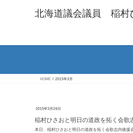
コ
ナ
ン
ビ
北海道議会議員 稲村
テ
ゲ
ン
ー
ツ
シ
へ
ョ
ス
ン
キ
に
ッ
移
プ
動
HOME
2015年3月
2015年3月24日
稲村ひさおと明日の道政を拓く会歌
本日、稲村ひさおと明日の道政を拓く会歌志内後援