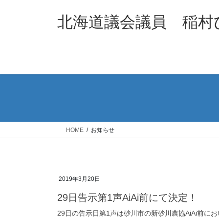
コ
ナ
ン
ビ
北海道議会議員 稲村
テ
ゲ
ン
ー
ツ
シ
へ
ョ
ス
ン
キ
に
ッ
移
プ
動
HOME
お知らせ
2019年3月20日
29日告示第1声AiAi前にて決定！
29日の告示日第1声は砂川市の新砂川農協AiAi前